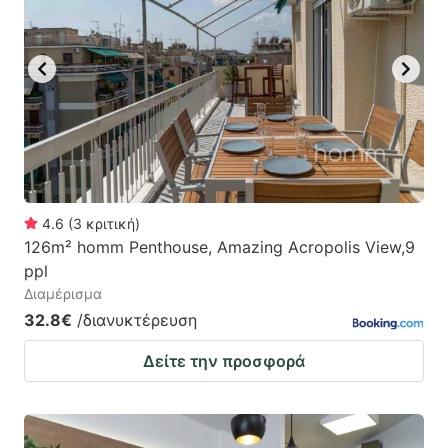
mark
mark
key
key
to
to
get
get
the
the
keyboard
keyboard
shortcuts
shortcuts
for
for
4.6
(
3
κριτική
)
126m² homm Penthouse, Amazing Acropolis View,9
changing
changing
ppl
dates.
dates.
Διαμέρισμα
32.8€
/διανυκτέρευση
Δείτε την προσφορά