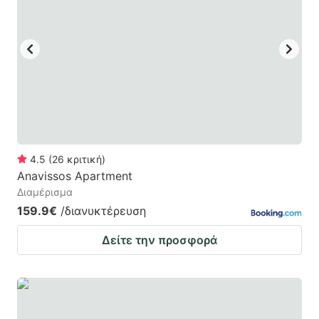
mark
mark
key
key
to
to
get
get
the
the
keyboard
keyboard
shortcuts
shortcuts
for
for
4.5
(
26
κριτική
)
Anavissos Apartment
changing
changing
Διαμέρισμα
dates.
dates.
159.9€
/διανυκτέρευση
Δείτε την προσφορά