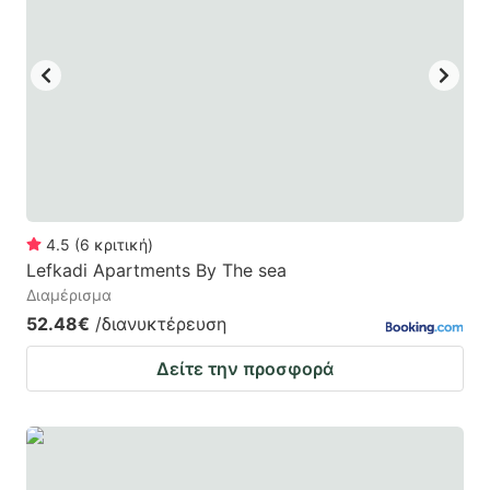
mark
mark
key
key
to
to
get
get
the
the
keyboard
keyboard
shortcuts
shortcuts
for
for
4.5
(
6
κριτική
)
Lefkadi Apartments By The sea
changing
changing
Διαμέρισμα
dates.
dates.
52.48€
/διανυκτέρευση
Δείτε την προσφορά