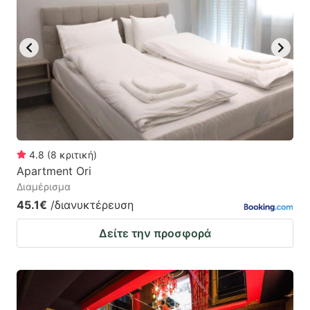
mark
mark
key
key
to
to
get
get
the
the
keyboard
keyboard
shortcuts
shortcuts
for
for
4.8
(
8
κριτική
)
Apartment Ori
changing
changing
Διαμέρισμα
dates.
dates.
45.1€
/διανυκτέρευση
Δείτε την προσφορά