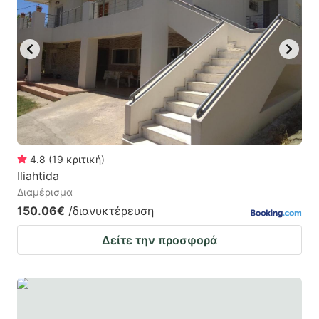
mark
mark
key
key
to
to
get
get
the
the
keyboard
keyboard
shortcuts
shortcuts
for
for
4.8
(
19
κριτική
)
Iliahtida
changing
changing
Διαμέρισμα
dates.
dates.
150.06€
/διανυκτέρευση
Δείτε την προσφορά