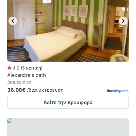
mark
mark
key
key
to
to
get
get
the
the
keyboard
keyboard
shortcuts
shortcuts
for
for
4.9
(
5
κριτική
)
Alexandra's path
changing
changing
Διαμέρισμα
dates.
dates.
36.08€
/διανυκτέρευση
Δείτε την προσφορά