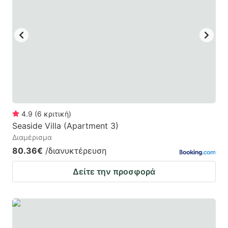
mark
mark
key
key
to
to
get
get
the
the
keyboard
keyboard
shortcuts
shortcuts
for
for
4.9
(
6
κριτική
)
Seaside Villa (Apartment 3)
changing
changing
Διαμέρισμα
dates.
dates.
80.36€
/διανυκτέρευση
Δείτε την προσφορά