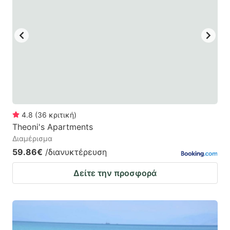
mark
mark
key
key
to
to
get
get
the
the
keyboard
keyboard
shortcuts
shortcuts
for
for
4.8
(
36
κριτική
)
Theoni's Apartments
changing
changing
Διαμέρισμα
dates.
dates.
59.86€
/διανυκτέρευση
Δείτε την προσφορά