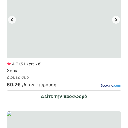
mark
mark
key
key
to
to
get
get
the
the
keyboard
keyboard
shortcuts
shortcuts
for
for
4.7
(
51
κριτική
)
Xenia
changing
changing
Διαμέρισμα
dates.
dates.
69.7€
/διανυκτέρευση
Δείτε την προσφορά