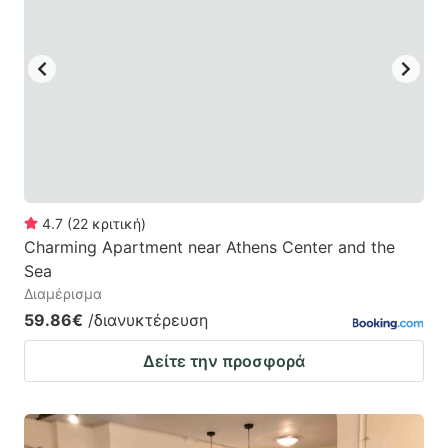
mark
mark
key
key
to
to
get
get
the
the
keyboard
keyboard
shortcuts
shortcuts
for
for
4.7
(
22
κριτική
)
Charming Apartment near Athens Center and the
changing
changing
Sea
dates.
dates.
Διαμέρισμα
59.86€
/διανυκτέρευση
Δείτε την προσφορά