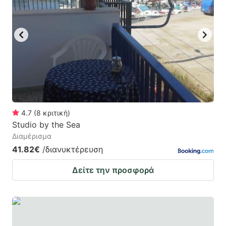
mark
mark
key
key
to
to
get
get
the
the
keyboard
keyboard
shortcuts
shortcuts
for
for
4.7
(
8
κριτική
)
Studio by the Sea
changing
changing
Διαμέρισμα
dates.
dates.
41.82€
/διανυκτέρευση
Δείτε την προσφορά