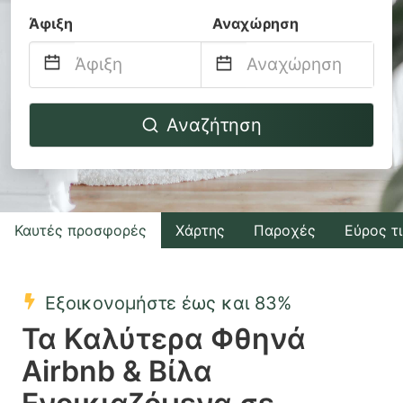
Άφιξη
Αναχώρηση
Navigate
Navigate
Αναζήτηση
forward
backward
to
to
interact
interact
with
with
Καυτές προσφορές
Χάρτης
Παροχές
Εύρος τ
the
the
calendar
calendar
and
and
Εξοικονομήστε έως και 83%
select
select
Τα Καλύτερα Φθηνά
a
a
Airbnb & Βίλα
date.
date.
Press
Press