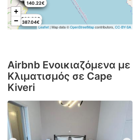
95.12€
59.04€
126.28€
140.22€
+
150.06€
609.26€
−
387.04€
Leaflet
| Map data ©
OpenStreetMap
contributors,
CC-BY-SA
Airbnb Ενοικιαζόμενα με
Κλιματισμός σε Cape
Kiveri