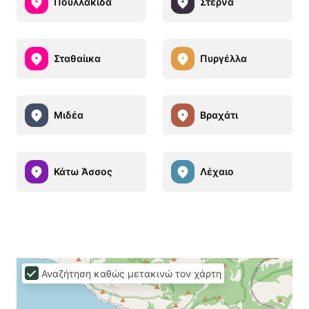
Πουλλακίδα
Στέρνα
Σταθαίικα
Πυργέλλα
Μιδέα
Βραχάτι
Κάτω Άσσος
Λέχαιο
Αναζήτηση καθώς μετακινώ τον χάρτη