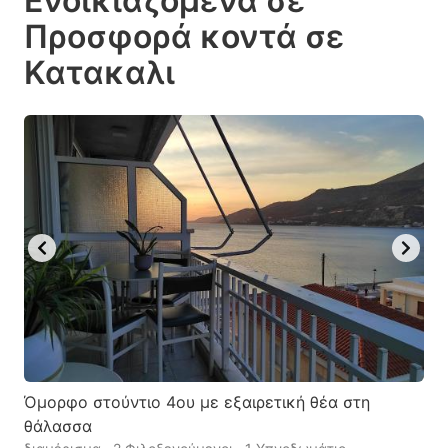
Ενοικιαζόμενα σε
the
the
Προσφορά κοντά σε
question
question
Κατακαλι
mark
mark
key
key
to
to
get
get
the
the
keyboard
keyboard
shortcuts
shortcuts
for
for
changing
changing
dates.
dates.
Όμορφο στούντιο 4ου με εξαιρετική θέα στη
θάλασσα