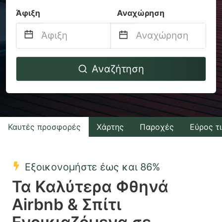
Άφιξη
Αναχώρηση
Navigate
Navigate
Αναζήτηση
forward
backward
to
to
interact
interact
with
with
Καυτές προσφορές
Χάρτης
Παροχές
Εύρος τ
the
the
calendar
calendar
and
and
Εξοικονομήστε έως και 86%
select
select
Τα Καλύτερα Φθηνά
a
a
Airbnb & Σπίτι
date.
date.
Press
Press