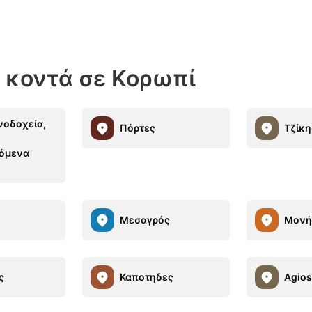
 κοντά σε Κορωπί
νοδοχεία,
Πόρτες
Τζίκη
,
ζόμενα
Μεσαγρός
Μονή 
ς
Καποτηδες
Agios