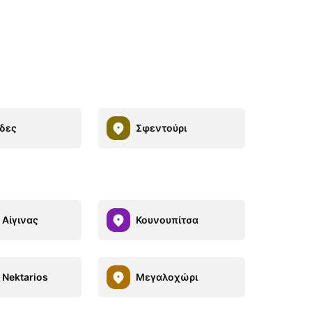
δες
Σφεντούρι
Αίγινας
Κουνουπίτσα
 Nektarios
Μεγαλοχώρι