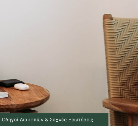
Οδηγοί Διακοπών & Συχνές Ερωτήσεις