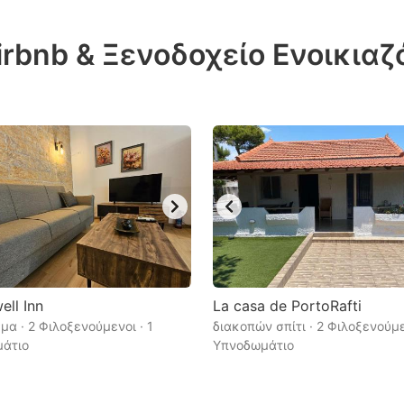
ess
irbnb & Ξενοδοχείο Ενοικια
e
estion
ark
ey
t
e
eyboard
ortcuts
r
ll Inn
La casa de PortoRafti
hanging
μα · 2 Φιλοξενούμενοι · 1
διακοπών σπίτι · 2 Φιλοξενούμε
άτιο
Υπνοδωμάτιο
tes.