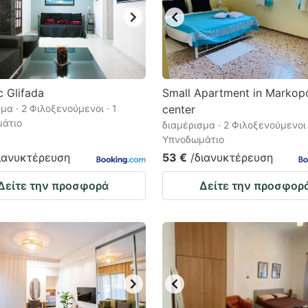
c Glifada
Small Apartment in Markop
μα · 2 Φιλοξενούμενοι · 1
center
άτιο
διαμέρισμα · 2 Φιλοξενούμενοι 
Υπνοδωμάτιο
ιανυκτέρευση
53 €
/διανυκτέρευση
Δείτε την προσφορά
Δείτε την προσφορ