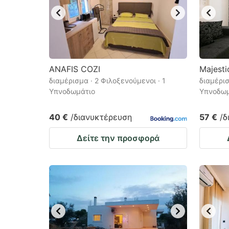
ANAFIS COZI
Majesti
διαμέρισμα · 2 Φιλοξενούμενοι · 1
διαμέρισ
Υπνοδωμάτιο
Υπνοδωμ
40 €
/διανυκτέρευση
57 €
/δ
Δείτε την προσφορά