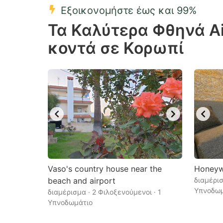
Εξοικονομήστε έως και 99%
Press
Pr
Τα Καλύτερα Φθηνά A
the
th
κοντά σε Κορωπί
question
qu
mark
m
key
k
to
to
get
ge
the
th
keyboard
k
shortcuts
sh
for
fo
Vaso's country house near the
Honeywe
changing
c
beach and airport
διαμέρισ
Υπνοδωμ
διαμέρισμα · 2 Φιλοξενούμενοι · 1
dates.
da
Υπνοδωμάτιο