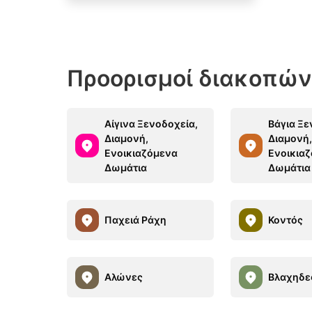
Προορισμοί διακοπών
Αίγινα Ξενοδοχεία,
Βάγια Ξε
Διαμονή,
Διαμονή
Ενοικιαζόμενα
Ενοικια
Δωμάτια
Δωμάτια
Παχειά Ράχη
Κοντός
Αλώνες
Βλαχηδε