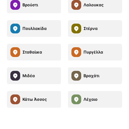
Βρούστι
Λαλουκας
Πουλλακίδα
Στέρνα
Σταθαίικα
Πυργέλλα
Μιδέα
Βραχάτι
Κάτω Άσσος
Λέχαιο