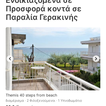
Ενοικιαζόμενα σε
the
the
Προσφορά κοντά σε
question
question
Παραλία Γερακινής
mark
mark
key
key
to
to
get
get
the
the
keyboard
keyboard
shortcuts
shortcuts
for
for
changing
changing
dates.
dates.
Themis 40 steps from beach
διαμέρισμα · 2 Φιλοξενούμενοι · 1 Υπνοδωμάτιο