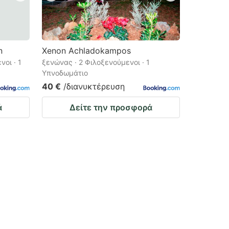
n
Xenon Achladokampos
νοι · 1
ξενώνας · 2 Φιλοξενούμενοι · 1
Υπνοδωμάτιο
40 €
/διανυκτέρευση
ά
Δείτε την προσφορά