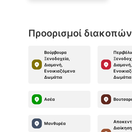
Προορισμοί διακοπών
Βούρβουρα
Περιβόλι
Ξενοδοχεία,
Ξενοδοχ
Διαμονή,
Διαμονή
Ενοικιαζόμενα
Ενοικια
Δωμάτια
Δωμάτια
Ασέα
Βουτσαρ
Αποκεν
Μανθυρέα
Διοίκησ