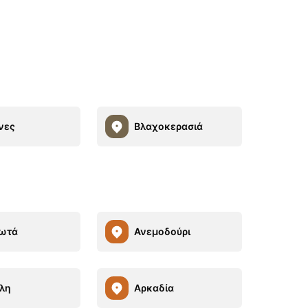
νες
Βλαχοκερασιά
ωτά
Ανεμοδούρι
λη
Αρκαδία