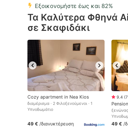
Εξοικονομήστε έως και 82%
Press
Pr
Τα Καλύτερα Φθηνά Ai
the
th
σε Σκαφιδάκι
question
qu
mark
m
key
k
to
to
get
ge
the
th
keyboard
k
shortcuts
sh
for
fo
Cozy apartment in Nea Kios
9.4
(
7
changing
c
διαμέρισμα · 2 Φιλοξενούμενοι · 1
Pension
Υπνοδωμάτιο
dates.
ξενώνας 
da
Υπνοδωμ
49 €
/διανυκτέρευση
49 €
/