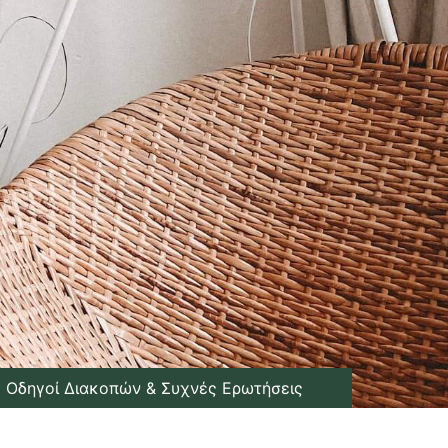
Οδηγοί Διακοπών & Συχνές Ερωτήσεις