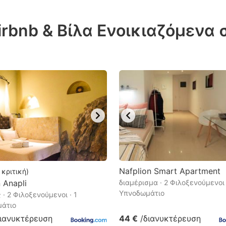
ess
rbnb & Βίλα Ενοικιαζόμενα
e
estion
ark
ey
t
e
eyboard
ortcuts
r
Nafplion Smart Apartment
κριτική
)
hanging
 Anapli
διαμέρισμα · 2 Φιλοξενούμενοι 
Υπνοδωμάτιο
· 2 Φιλοξενούμενοι · 1
tes.
άτιο
διανυκτέρευση
44 €
/διανυκτέρευση