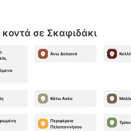
 κοντά σε Σκαφιδάκι
α
Άνω Δολιανά
Κολλί
εία,
,
ζόμενα
άς
Κάτω Ασέα
Μαλλ
τρωμένη
Περιφέρεια
Τρίπο
η
Πελοποννήσου