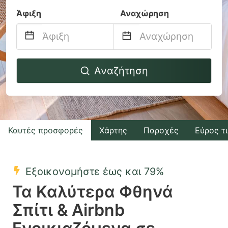
Άφιξη
Αναχώρηση
Navigate
Navigate
Αναζήτηση
forward
backward
to
to
interact
interact
with
with
Καυτές προσφορές
Χάρτης
Παροχές
Εύρος τ
the
the
calendar
calendar
and
and
Εξοικονομήστε έως και 79%
select
select
Τα Καλύτερα Φθηνά
a
a
Σπίτι & Airbnb
date.
date.
Press
Press