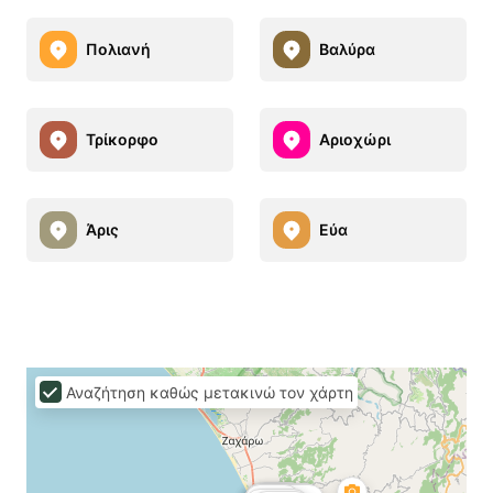
Πολιανή
Βαλύρα
Τρίκορφο
Αριοχώρι
Άρις
Εύα
Αναζήτηση καθώς μετακινώ τον χάρτη