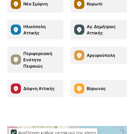
Νέα Σμύρνη
Κορωπί
Ηλιούπολη
Αγ. Δημήτριος
Αττικής
Αττικής
Περιφερειακή
Αργυρούπολη
Ενότητα
Πειραιώς
Δάφνη Αττικής
Βύρωνας
Αναζήτηση καθώς μετακινώ τον χάρτη