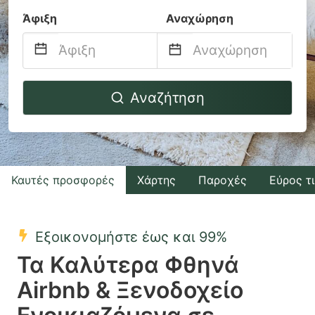
Άφιξη
Αναχώρηση
Navigate
Navigate
Αναζήτηση
forward
backward
to
to
interact
interact
with
with
Καυτές προσφορές
Χάρτης
Παροχές
Εύρος τ
the
the
calendar
calendar
and
and
Εξοικονομήστε έως και 99%
select
select
Τα Καλύτερα Φθηνά
a
a
Airbnb & Ξενοδοχείο
date.
date.
Press
Press