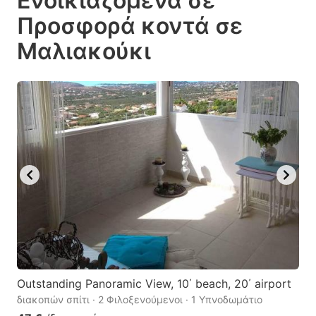
Ενοικιαζόμενα σε
the
the
Προσφορά κοντά σε
question
question
Μαλιακούκι
mark
mark
key
key
to
to
get
get
the
the
keyboard
keyboard
shortcuts
shortcuts
for
for
changing
changing
dates.
dates.
Outstanding Panoramic View, 10΄ beach, 20΄ airport
διακοπών σπίτι · 2 Φιλοξενούμενοι · 1 Υπνοδωμάτιο