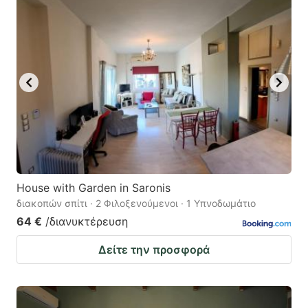
House with Garden in Saronis
διακοπών σπίτι · 2 Φιλοξενούμενοι · 1 Υπνοδωμάτιο
64 €
/διανυκτέρευση
Δείτε την προσφορά