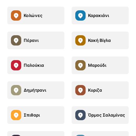
Κολώνες
Καρακιάνι
Πέρανι
Κακή Βίγλα
Παλούκια
Μαρούδι
Δημήτρανι
Κυριζα
Σπιθαρι
Όρμος Σαλαμίνας