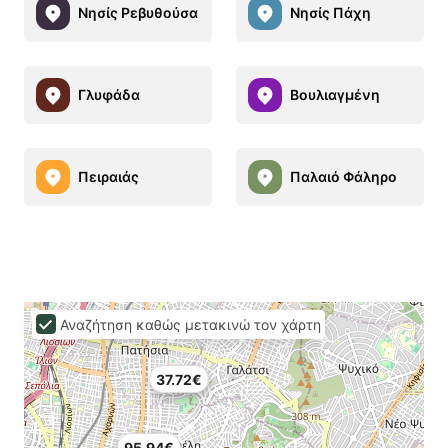
Νησίς Ρεβυθούσα
Νησίς Πάχη
Γλυφάδα
Βουλιαγμένη
Πειραιάς
Παλαιό Φάληρο
Αναζήτηση καθώς μετακινώ τον χάρτη
37.72€
95.94€