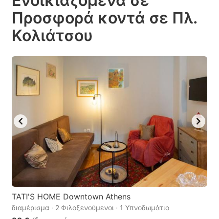
Ενοικιαζόμενα σε
the
the
Προσφορά κοντά σε Πλ.
question
question
Κολιάτσου
mark
mark
key
key
to
to
get
get
the
the
keyboard
keyboard
shortcuts
shortcuts
for
for
changing
changing
dates.
dates.
TATI'S HOME Downtown Athens
διαμέρισμα · 2 Φιλοξενούμενοι · 1 Υπνοδωμάτιο