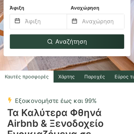
Άφιξη
Αναχώρηση
Navigate
Navigate
Αναζήτηση
forward
backward
to
to
interact
interact
with
with
Καυτές προσφορές
Χάρτης
Παροχές
Εύρος τ
the
the
calendar
calendar
and
and
Εξοικονομήστε έως και 99%
select
select
Τα Καλύτερα Φθηνά
a
a
Airbnb & Ξενοδοχείο
date.
date.
Press
Press