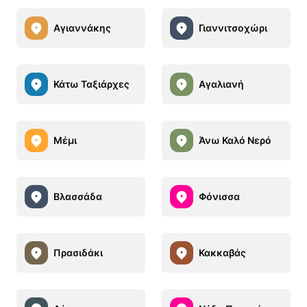
Αγιαννάκης
Γιαννιτσοχώρι
Κάτω Ταξιάρχες
Αγαλιανή
Μέμι
Άνω Καλό Νερό
Βλασσάδα
Φόνισσα
Πρασιδάκι
Κακκαβάς