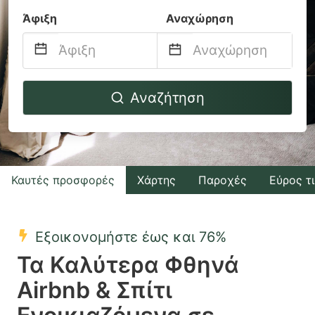
Άφιξη
Αναχώρηση
Navigate
Navigate
Αναζήτηση
forward
backward
to
to
interact
interact
with
with
Καυτές προσφορές
Χάρτης
Παροχές
Εύρος τ
the
the
calendar
calendar
and
and
Εξοικονομήστε έως και 76%
select
select
Τα Καλύτερα Φθηνά
a
a
Airbnb & Σπίτι
date.
date.
Press
Press