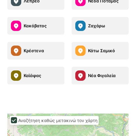
Λέπρεο
Νέδα Ποταμός
Κακόβατος
Ζαχάρω
Κρέστενα
Κάτω Σαμικό
Καϊάφας
Νέα Φιγαλεία
Αναζήτηση καθώς μετακινώ τον χάρτη